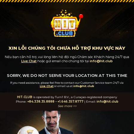
XIN LỖI CHÚNG TÔI CHƯA HỖ TRỢ KHU VỰC NÀY
Nếu bạn cần hỗ trợ, vui lòng liên hệ đội ngũ Chăm sóc Khách hàng 24/7
qua
Live Chat
hoặc gửi email cho chúng tôi tại
info@hit.club
SORRY, WE DO NOT SERVE YOUR LOCATION AT THIS TIME
If you need assistance, please feel free to contact our Customer Service team 24/7
via
Live Chat
or email us at
info@hit.club
HIT.CLUB
is operated by Turn1 B.V., a Curaçao-registered company
Phone:
+84.338.35.8888
-
+1.646.357.8777
| Email:
info@hit.club
See more >>