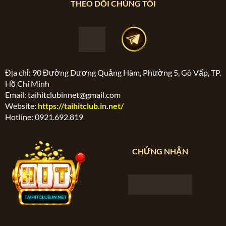
THEO DÕI CHÚNG TÔI
Địa chỉ: 90 Đường Dương Quảng Hàm, Phường 5, Gò Vấp, TP.
Hồ Chí Minh
Email:
taihitclubinnet@gmail.com
Website:
https://taihitclub.in.net/
Hotline: 0921.692.819
CHỨNG NHẬN