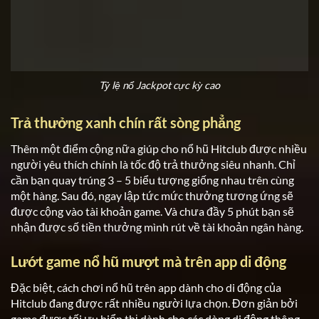
Tỷ lệ nổ Jackpot cực kỳ cao
Trả thưởng xanh chín rất sòng phẳng
Thêm một điểm cộng nữa giúp cho nổ hũ Hitclub được nhiều
người yêu thích chính là tốc độ trả thưởng siêu nhanh. Chỉ
cần bạn quay trúng 3 – 5 biểu tượng giống nhau trên cùng
một hàng. Sau đó, ngay lập tức mức thưởng tương ứng sẽ
được cộng vào tài khoản game. Và chưa đầy 5 phút bạn sẽ
nhận được số tiền thưởng mình rút về tài khoản ngân hàng.
Lướt game nổ hũ mượt mà trên app di động
Đặc biệt, cách chơi nổ hũ trên app dành cho di động của
Hitclub đang được rất nhiều người lựa chọn. Đơn giản bởi
game được tối ưu hiển thị dành cho các dòng di động thông