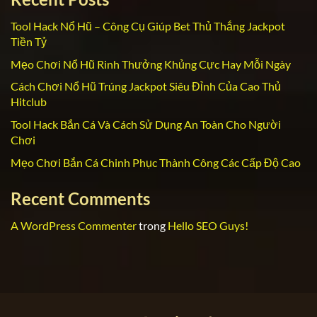
Tool Hack Nổ Hũ – Công Cụ Giúp Bet Thủ Thắng Jackpot
Tiền Tỷ
Mẹo Chơi Nổ Hũ Rinh Thưởng Khủng Cực Hay Mỗi Ngày
Cách Chơi Nổ Hũ Trúng Jackpot Siêu Đỉnh Của Cao Thủ
Hitclub
Tool Hack Bắn Cá Và Cách Sử Dụng An Toàn Cho Người
Chơi
Mẹo Chơi Bắn Cá Chinh Phục Thành Công Các Cấp Độ Cao
Recent Comments
A WordPress Commenter
trong
Hello SEO Guys!