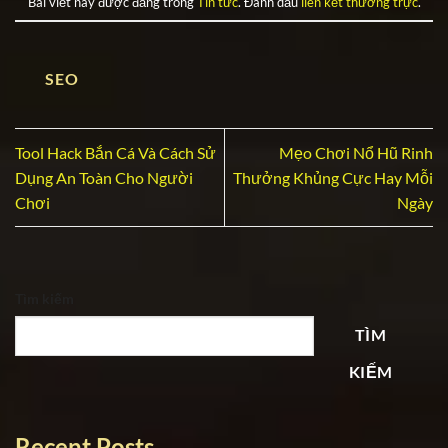
Bài viết này được đăng trong
Tin tức
. Đánh dấu
liên kết thường trực
.
SEO
Tool Hack Bắn Cá Và Cách Sử
Mẹo Chơi Nổ Hũ Rinh
Dụng An Toàn Cho Người
Thưởng Khủng Cực Hay Mỗi
Chơi
Ngày
Tìm kiếm
TÌM
KIẾM
Recent Posts