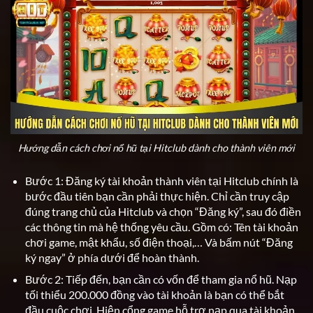
Hướng dẫn cách chơi nổ hũ tại Hitclub dành cho thành viên mới
Bước 1: Đăng ký tài khoản thành viên tại Hitclub chính là
bước đầu tiên bạn cần phải thực hiện. Chỉ cần truy cập
đúng trang chủ của Hitclub và chọn “Đăng ký”, sau đó điền
các thông tin mà hệ thống yêu cầu. Gồm có: Tên tài khoản
chơi game, mật khẩu, số điện thoại,… Và bấm nút “Đăng
ký ngay” ở phía dưới để hoàn thành.
Bước 2: Tiếp đến, bạn cần có vốn để tham gia nổ hũ. Nạp
tối thiểu 200.000 đồng vào tài khoản là bạn có thể bắt
đầu cuộc chơi. Hiện cổng game hỗ trợ nạp qua tài khoản