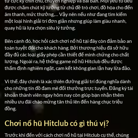
tư cực kỳ chỉn chu, chuyên nghiệp và bài bản. Mọi yếu tố đều
được chăm chút kỹ lưỡng từ chủ đề trò chơi, đồ họa cho đến
âm thanh, mức thưởng,… Vậy nên nếu như đang tìm kiếm
một loại hình giải trí đơn giản nhưng giúp làm giàu nhanh,
quay hũ là lựa chọn siêu lý tưởng.
Bên cạnh đó, học hỏi cách chơi nổ hũ tại đây còn đảm bảo an
toàn tuyệt đối cho khách hàng. Bởi thương hiệu đã sở hữu
đầy đủ các loại giấy phép cần thiết để minh chứng cho chất
lượng. Ngoài ra, hệ thống game nổ hũ Hitclub đều được
thẩm định nghiêm ngặt, cam kết không gian lận hay lừa đảo.
Vì thế, đây chính là xác thiên đường giải trí đúng nghĩa dành
cho những tín đồ đam mê đổi thưởng trực tuyến. Đăng ký tài
khoản thành viên ngay hôm nay còn giúp bạn nhận thêm
nhiều ưu đãi chào mừng tân thủ lên đến hàng chục triệu
đồng.
Chơi nổ hũ Hitclub có gì thú vị?
Trước khi đến với cách chơi nổ hũ tại Hitclub cụ thể, chúng