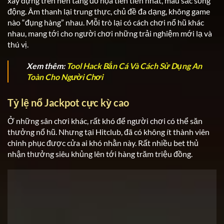
xây dựng trên nền tảng đồ họa tiên tiến nhất, màu sắc sống
động. Âm thanh lại trung thực, chủ đề đa dạng, không game
nào “đụng hàng” nhau. Mỗi trò lại có cách chơi nổ hũ khác
nhau, mang tới cho người chơi những trải nghiệm mới lạ và
thú vị.
Xem thêm:
Tool Hack Bắn Cá Và Cách Sử Dụng An
Toàn Cho Người Chơi
Tỷ lệ nổ Jackpot cực kỳ cao
Ở những sân chơi khác, rất khó để người chơi có thể săn
thưởng nổ hũ. Nhưng tại Hitclub, đã có không ít thành viên
chinh phục được cửa ai khó nhằn này. Rất nhiều bet thủ
nhận thưởng siêu khủng lên tới hàng trăm triệu đồng.